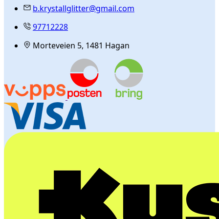
b.krystallglitter@gmail.com
97712228
Morteveien 5, 1481 Hagan