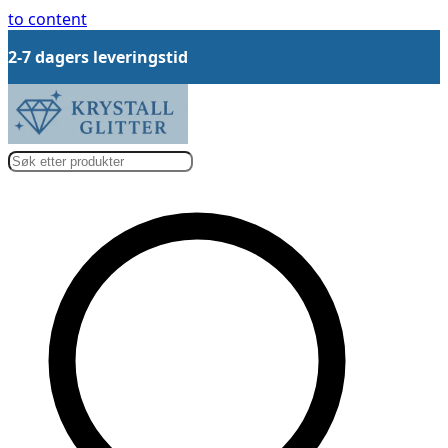
to content
Fri frakt fra 799,-
…