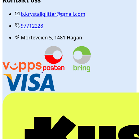
b.krystallglitter@gmail.com
97712228
Morteveien 5, 1481 Hagan